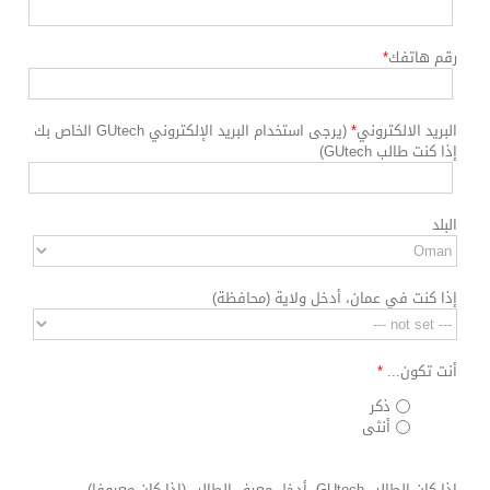
رقم هاتفك
*
البريد الالكتروني
*
(يرجى استخدام البريد الإلكتروني GUtech الخاص بك
إذا كنت طالب GUtech)
البلد
إذا كنت في عمان، أدخل ولاية (محافظة)
أنت تكون...
*
ذكر
أنثى
إذا كان الطالب GUtech، أدخل معرف الطالب (إذا كان معروفا)